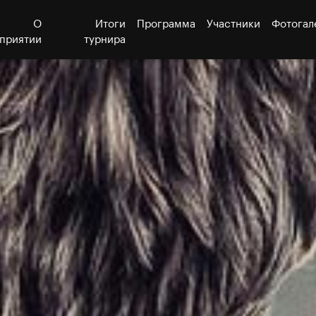
О
Итоги
Программа
Участники
Фотогал
приятии
турнира